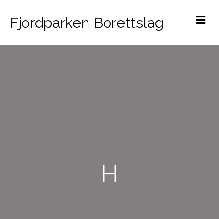
M
Fjordparken Borettslag
H