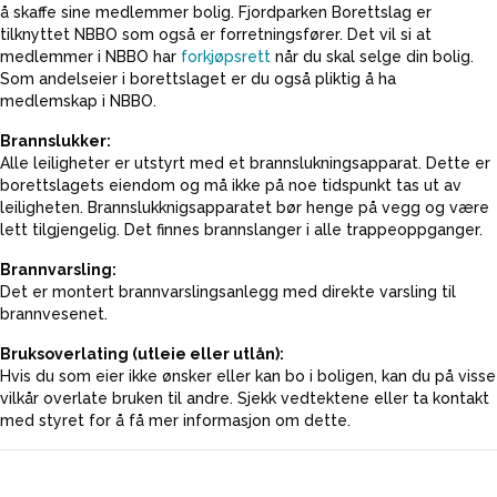
å skaffe sine medlemmer bolig. Fjordparken Borettslag er
tilknyttet NBBO som også er forretningsfører. Det vil si at
medlemmer i NBBO har
forkjøpsrett
når du skal selge din bolig.
Som andelseier i borettslaget er du også pliktig å ha
medlemskap i NBBO.
Brannslukker:
Alle leiligheter er utstyrt med et brannslukningsapparat. Dette er
borettslagets eiendom og må ikke på noe tidspunkt tas ut av
leiligheten. Brannslukknigsapparatet bør henge på vegg og være
lett tilgjengelig. Det finnes brannslanger i alle trappeoppganger.
Brannvarsling:
Det er montert brannvarslingsanlegg med direkte varsling til
brannvesenet.
Bruksoverlating (utleie eller utlån):
Hvis du som eier ikke ønsker eller kan bo i boligen, kan du på visse
vilkår overlate bruken til andre. Sjekk vedtektene eller ta kontakt
med styret for å få mer informasjon om dette.