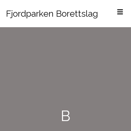
M
Fjordparken Borettslag
B